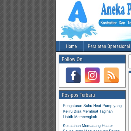
Home
Peralatan Operasional
Follow On
Pos-pos Terbaru
Pengaturan Suhu Heat Pump yang
Keliru Bisa Membuat Tagihan
Listrik Membengkak
Kesalahan Memasang Heater