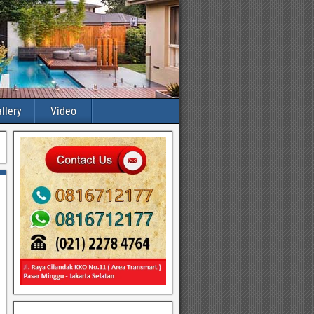
llery
Video