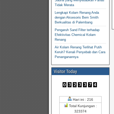
Sauna yang Menyebabkan Panas
Tidak Merata
Lengkapi Kolam Renang Anda
dengan Aksesoris Bem Smith
Berkualitas di Palembang
Pengaruh Sand Filter terhadap
Efektivitas Chemical Kolam
Renang
Air Kolam Renang Terlihat Putih
Keruh? Kenali Penyebab dan Cara
Penanganannya
Visitor Today
Hari ini : 216
Total Kunjungan :
323374