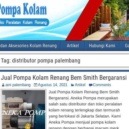
 dan Aksesories Kolam Renang
Artikel
Hubungi Kami
Ga
Tag:
distributor pompa palembang
Jual Pompa Kolam Renang Bem Smith Bergaransi
aini palembang
Agustus 14, 2021
Artikel
Comments
Jual Pompa Kolam Renang Bem Smith
Bergaransi. Aneka Pompa merupakan
salah satu distributor dan toko peralatan
kolam renang terlengkap dan termurah
yang berlokasi di Jakarta Selatan. Kami
Aneka Pompa menjual pompa kolam
renang dengan berbagai macam merk