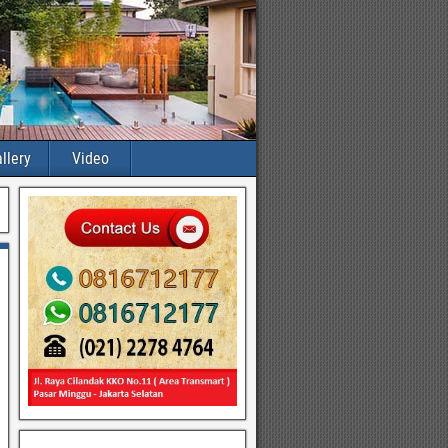
llery
Video