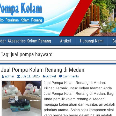
 dan Aksesories Kolam Renang
Artikel
Hubungi Kami
Ga
Tag:
jual pompa hayward
Jual Pompa Kolam Renang di Medan
admin
Juli 11, 2025
Artikel
Comments
Jual Pompa Kolam Renang di Medan:
Pilihan Terbaik untuk Kolam Idaman Anda
Jual Pompa Kolam Renang di Medan. Bagi
Anda pemilik kolam renang di Medan,
menjaga kebersihan dan kualitas air adalah
prioritas utama. Salah satu komponen vital
yang berperan besar dalam hal ini adalah