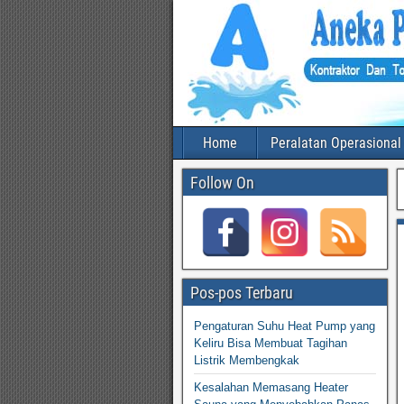
Home
Peralatan Operasional
Follow On
Pos-pos Terbaru
Pengaturan Suhu Heat Pump yang
Keliru Bisa Membuat Tagihan
Listrik Membengkak
Kesalahan Memasang Heater