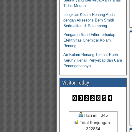
Sauna yang Menyebabkan Panas
Tidak Merata
Lengkapi Kolam Renang Anda
dengan Aksesoris Bem Smith
Berkualitas di Palembang
Pengaruh Sand Filter terhadap
Efektivitas Chemical Kolam
Renang
Air Kolam Renang Terlihat Putih
Keruh? Kenali Penyebab dan Cara
Penanganannya
Visitor Today
Hari ini : 345
Total Kunjungan :
322854