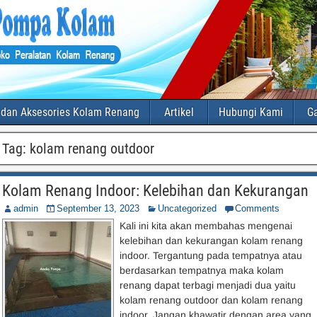
 dan Aksesories Kolam Renang
Artikel
Hubungi Kami
Ga
Tag:
kolam renang outdoor
Kolam Renang Indoor: Kelebihan dan Kekurangan
admin
September 13, 2023
Uncategorized
Comments
Kali ini kita akan membahas mengenai
kelebihan dan kekurangan kolam renang
indoor. Tergantung pada tempatnya atau
berdasarkan tempatnya maka kolam
renang dapat terbagi menjadi dua yaitu
kolam renang outdoor dan kolam renang
indoor. Jangan khawatir dengan area yang