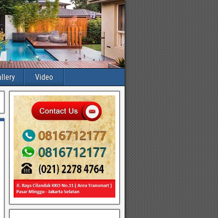
llery
Video