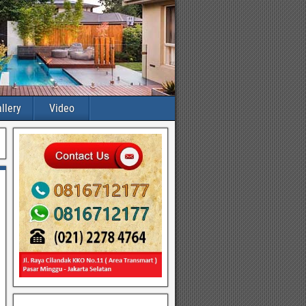
llery
Video