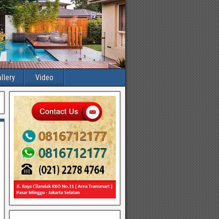
llery
Video