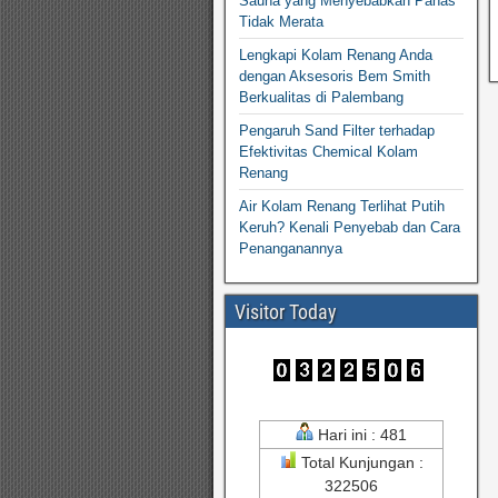
Sauna yang Menyebabkan Panas
Tidak Merata
Lengkapi Kolam Renang Anda
dengan Aksesoris Bem Smith
Berkualitas di Palembang
Pengaruh Sand Filter terhadap
Efektivitas Chemical Kolam
Renang
Air Kolam Renang Terlihat Putih
Keruh? Kenali Penyebab dan Cara
Penanganannya
Visitor Today
Hari ini : 481
Total Kunjungan :
322506