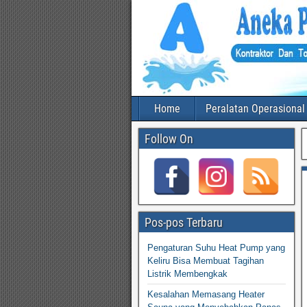
Home
Peralatan Operasional
Follow On
Pos-pos Terbaru
Pengaturan Suhu Heat Pump yang
Keliru Bisa Membuat Tagihan
Listrik Membengkak
Kesalahan Memasang Heater