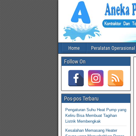
Home
Peralatan Operasional
Follow On
Pos-pos Terbaru
Pengaturan Suhu Heat Pump yang
Keliru Bisa Membuat Tagihan
Listrik Membengkak
Kesalahan Memasang Heater