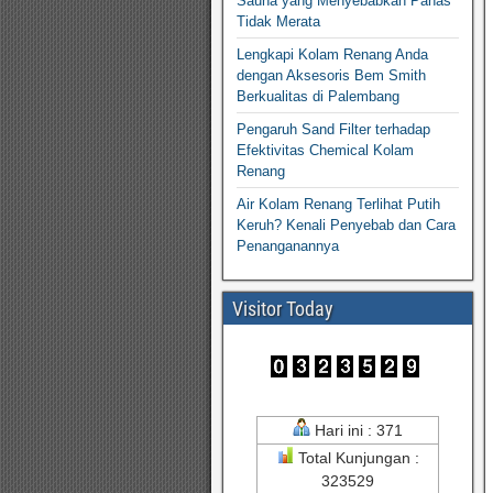
Sauna yang Menyebabkan Panas
Tidak Merata
Lengkapi Kolam Renang Anda
dengan Aksesoris Bem Smith
Berkualitas di Palembang
Pengaruh Sand Filter terhadap
Efektivitas Chemical Kolam
Renang
Air Kolam Renang Terlihat Putih
Keruh? Kenali Penyebab dan Cara
Penanganannya
Visitor Today
Hari ini : 371
Total Kunjungan :
323529