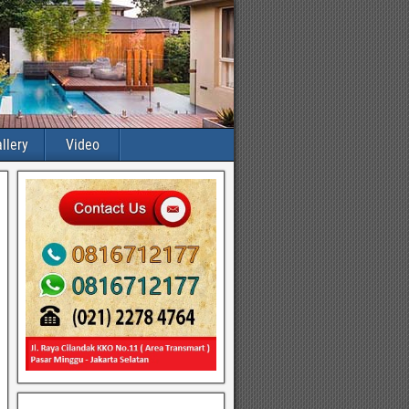
llery
Video