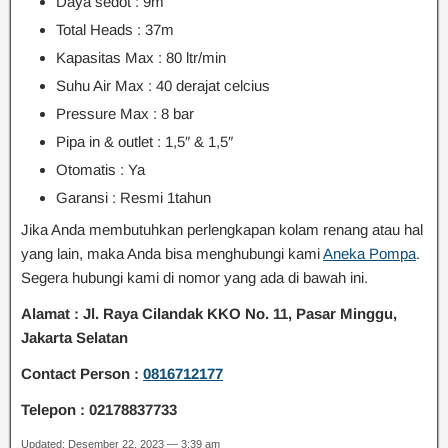
Daya sedot : 9m
Total Heads : 37m
Kapasitas Max : 80 ltr/min
Suhu Air Max : 40 derajat celcius
Pressure Max : 8 bar
Pipa in & outlet : 1,5″ & 1,5″
Otomatis : Ya
Garansi : Resmi 1tahun
Jika Anda membutuhkan perlengkapan kolam renang atau hal
yang lain, maka Anda bisa menghubungi kami
Aneka Pompa
.
Segera hubungi kami di nomor yang ada di bawah ini.
Alamat : Jl. Raya Cilandak KKO No. 11, Pasar Minggu,
Jakarta Selatan
Contact Person :
0816712177
Telepon : 02178837733
Updated: Desember 22, 2023 — 3:39 am