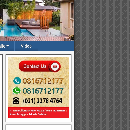
llery
Video