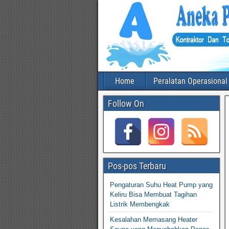
Home
Peralatan Operasional
Follow On
Pos-pos Terbaru
Pengaturan Suhu Heat Pump yang
Keliru Bisa Membuat Tagihan
Listrik Membengkak
Kesalahan Memasang Heater