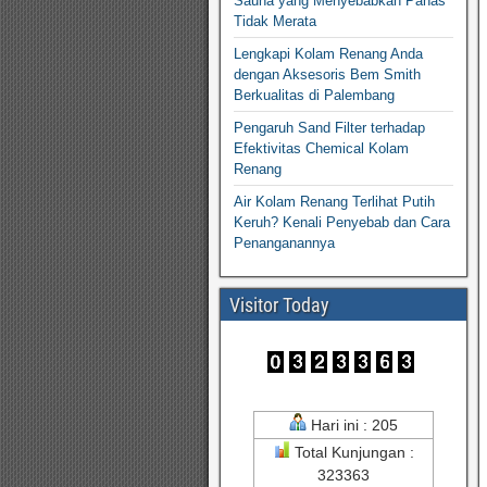
Sauna yang Menyebabkan Panas
Tidak Merata
Lengkapi Kolam Renang Anda
dengan Aksesoris Bem Smith
Berkualitas di Palembang
Pengaruh Sand Filter terhadap
Efektivitas Chemical Kolam
Renang
Air Kolam Renang Terlihat Putih
Keruh? Kenali Penyebab dan Cara
Penanganannya
Visitor Today
Hari ini : 205
Total Kunjungan :
323363