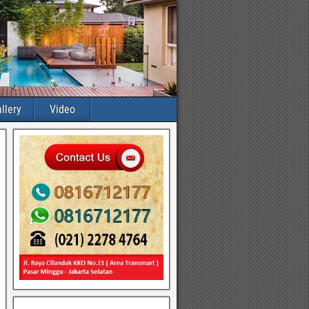
llery
Video