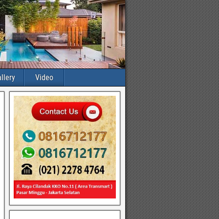
llery
Video