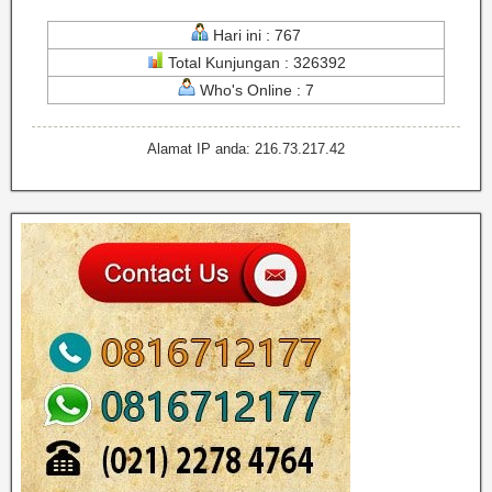
Hari ini : 767
Total Kunjungan : 326392
Who's Online : 7
Alamat IP anda: 216.73.217.42