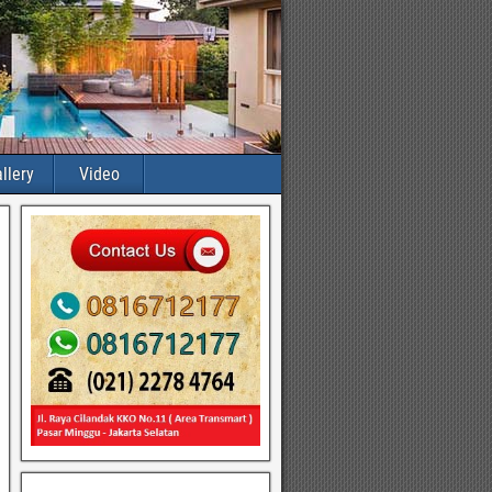
llery
Video