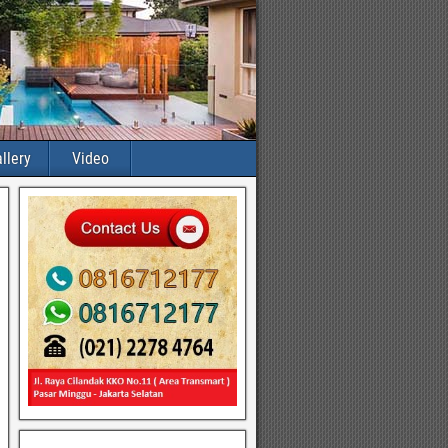
llery
Video